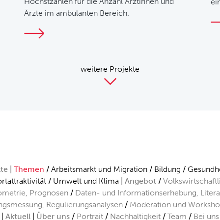
Höchstzahlen für die Anzahl Ärztinnen und
ei
Ärzte im ambulanten Bereich.
weitere Projekte
kte
Themen
Arbeitsmarkt und Migration
Bildung
Gesundhe
rtattraktivität
Umwelt und Klima
Angebot
Volkswirtschaft
metrie, Prognosen
Daten- und Informationserhebung, Liter
ngsmessung, Regulierungsanalysen
Moderation und Worksho
Aktuell
Über uns
Portrait
Nachhaltigkeit
Team
Bei uns