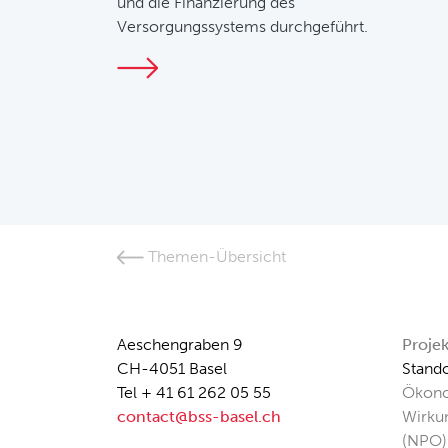
und die Finanzierung des
Versorgungssystems durchgeführt.
Themen-Übersicht
Aeschengraben 9
Proje
CH-4051 Basel
Stando
Tel + 41 61 262 05 55
Ökono
contact@bss-basel.ch
Wirku
(NPO)