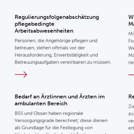
Regulierungsfolgenabschätzung
W
pflegebedingte
Ma
Arbeitsabwesenheiten
Mi
Personen, die Angehörige pflegen und
Fo
betreuen, stehen oftmals vor der
We
Herausforderung, Erwerbstätigkeit und
Ma
Betreuungsaufgaben vereinbaren zu müssen.
ne
Bedarf an Ärztinnen und Ärzten im
Re
ambulanten Bereich
Zi
BSS und Obsan haben regionale
zu
Versorgungsgrade berechnet; diese dienen
ve
als Grundlage für die Festlegung von
er